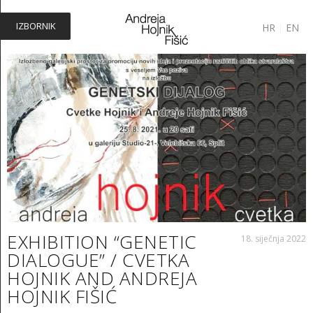
IZBORNIK
HR
|
EN
EXHIBITION “GENETIC
18. siječnja 2022
DIALOGUE” / CVETKA
HOJNIK AND ANDREJA
HOJNIK FIŠIĆ