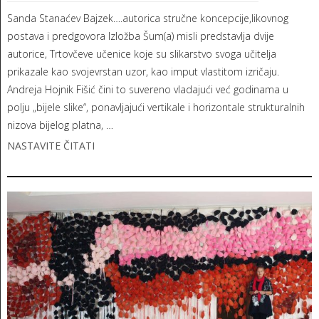
Sanda Stanaćev Bajzek….autorica stručne koncepcije,likovnog
postava i predgovora Izložba Šum(a) misli predstavlja dvije
autorice, Trtovčeve učenice koje su slikarstvo svoga učitelja
prikazale kao svojevrstan uzor, kao imput vlastitom izričaju.
Andreja Hojnik Fišić čini to suvereno vladajući već godinama u
polju „bijele slike“, ponavljajući vertikale i horizontale strukturalnih
nizova bijelog platna, …
NASTAVITE ČITATI