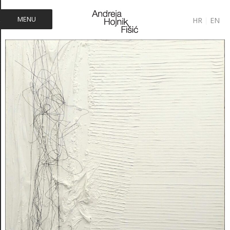
MENU
HR
|
EN