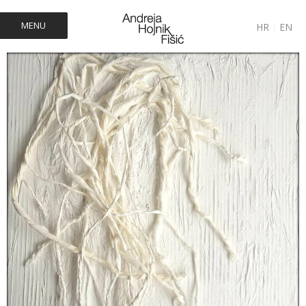
MENU
HR
|
EN