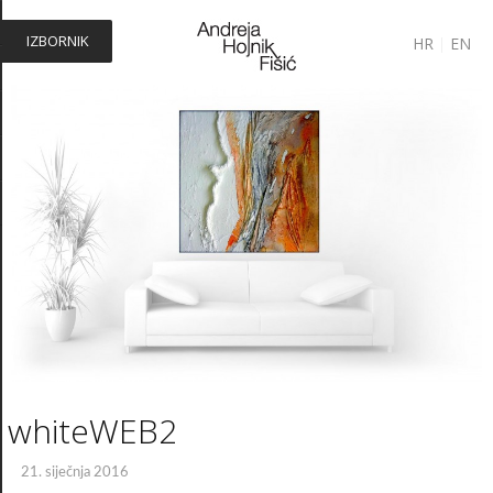
IZBORNIK
HR
|
EN
whiteWEB2
21. siječnja 2016